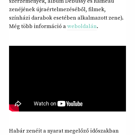
szerzemények, album Debussy és Rameau
zenéjének újraértelmezéséből, filmek,
színházi darabok esetében alkalmazott zene).
Még több információ a
weboldalán
.
Habár zenéit a nyarat megelőző időszakban