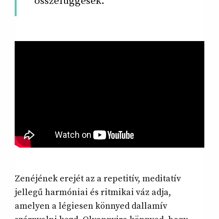
összefüggések.
Zenéjének erejét az a repetitív, meditatív
jellegű harmóniai és ritmikai váz adja,
amelyen a légiesen könnyed dallamív