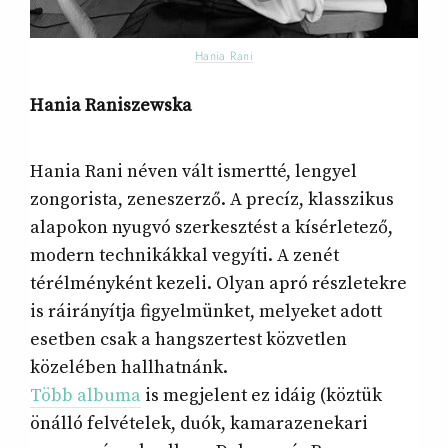
Hania Rani
Hania Raniszewska
Hania Rani néven vált ismertté, lengyel
zongorista, zeneszerző. A precíz, klasszikus
alapokon nyugvó szerkesztést a kísérletező,
modern technikákkal vegyíti. A zenét
térélményként kezeli. Olyan apró részletekre
is ráirányítja figyelmünket, melyeket adott
esetben csak a hangszertest közvetlen
közelében hallhatnánk.
Több albuma
is megjelent ez idáig (köztük
önálló felvételek, duók, kamarazenekari