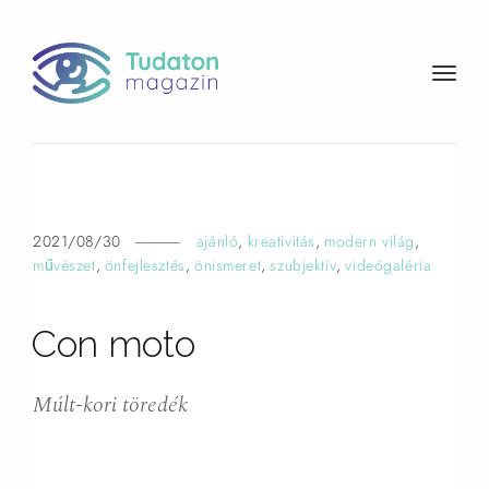
t
o
g
g
l
e
n
2021/08/30
ajánló
,
kreativitás
,
modern világ
,
a
művészet
,
önfejlesztés
,
önismeret
,
szubjektív
,
videógaléria
v
i
Con
moto
g
a
t
Múlt-kori töredék
i
o
n