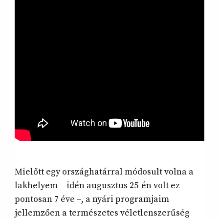
Mielőtt egy országhatárral módosult volna a
lakhelyem – idén augusztus 25-én volt ez
pontosan 7 éve –, a nyári programjaim
jellemzően a természetes véletlenszerűség