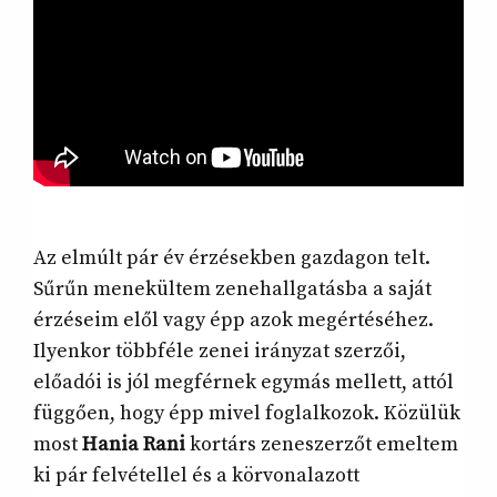
Az elmúlt pár év érzésekben gazdagon telt.
Sűrűn menekültem zenehallgatásba a saját
érzéseim elől vagy épp azok megértéséhez.
Ilyenkor többféle zenei irányzat szerzői,
előadói is jól megférnek egymás mellett, attól
függően, hogy épp mivel foglalkozok. Közülük
most
Hania Rani
kortárs zeneszerzőt emeltem
ki pár felvétellel és a körvonalazott