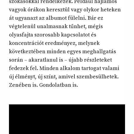
szokásokkal rendelkezek. Például hajlamos
vagyok órákon keresztül vagy olykor heteken
át ugyanazt az albumot fülelni. Bár ez
végtelenül unalmasnak tűnhet, mégis
olyasfajta szorosabb kapcsolatot és
koncentrációt eredményez, melynek
következtében minden egyes meghallgatás
során – akaratlanul is – újabb részleteket
fedezek fel. Minden alkalom tartogat valami
új élményt, új színt, amivel szembesülhetek.
Zenében is. Gondolatban is.