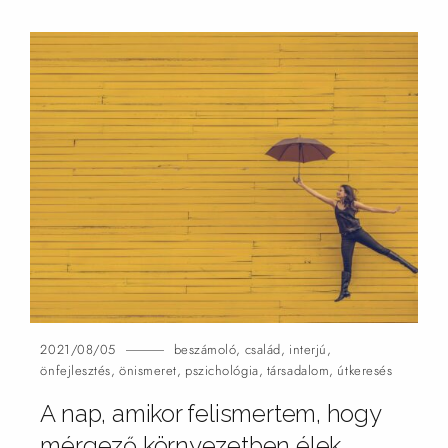
2021/08/05
beszámoló
,
család
,
interjú
,
önfejlesztés
,
önismeret
,
pszichológia
,
társadalom
,
útkeresés
A nap, amikor felismertem, hogy
mérgező környezetben
élek…