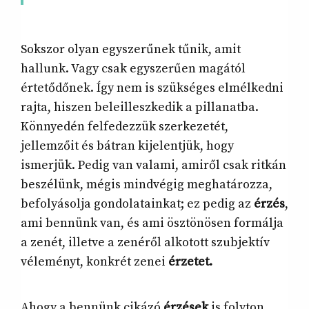
Sokszor olyan egyszerűnek tűnik, amit
hallunk. Vagy csak egyszerűen magától
értetődőnek. Így nem is szükséges elmélkedni
rajta, hiszen beleilleszkedik a pillanatba.
Könnyedén felfedezzük szerkezetét,
jellemzőit és bátran kijelentjük, hogy
ismerjük. Pedig van valami, amiről csak ritkán
beszélünk, mégis mindvégig meghatározza,
befolyásolja gondolatainkat; ez pedig az
érzés
,
ami bennünk van, és ami ösztönösen formálja
a zenét, illetve a zenéről alkotott szubjektív
véleményt, konkrét zenei
érzetet.
Ahogy a bennünk cikázó
érzések
is folyton