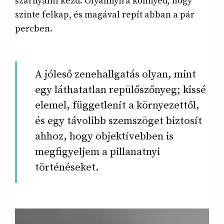
szárnyalni kezd. Olyannyira könnyed, hogy
szinte felkap, és magával repít abban a pár
percben.
A jóleső zenehallgatás olyan, mint
egy láthatatlan repülőszőnyeg; kissé
elemel, függetlenít a környezettől,
és egy távolibb szemszöget biztosít
ahhoz, hogy objektívebben is
megfigyeljem a pillanatnyi
történéseket.