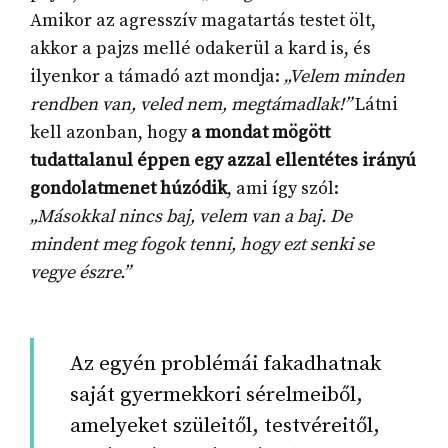
Amikor az agresszív magatartás testet ölt,
akkor a pajzs mellé odakerül a kard is, és
ilyenkor a támadó azt mondja:
„Velem minden
rendben van, veled nem, megtámadlak!”
Látni
kell azonban, hogy
a mondat mögött
tudattalanul éppen egy azzal ellentétes irányú
gondolatmenet húzódik
, ami így szól:
„
Másokkal nincs baj, velem van a baj. De
mindent meg fogok tenni, hogy ezt senki se
vegye észre.”
Az egyén problémái fakadhatnak
saját gyermekkori sérelmeiből,
amelyeket szüleitől, testvéreitől,