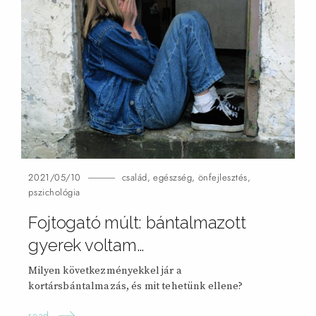
2021/05/10
család
,
egészség
,
önfejlesztés
,
pszichológia
Fojtogató múlt: bántalmazott
gyerek voltam…
Milyen következményekkel jár a
kortársbántalmazás, és mit tehetünk ellene?
read