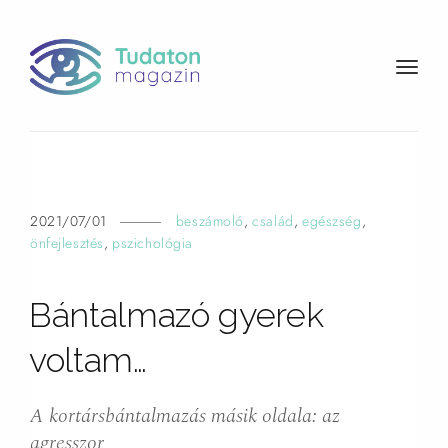
t
o
g
g
l
e
n
2021/07/01
beszámoló
,
család
,
egészség
,
a
önfejlesztés
,
pszichológia
v
i
Bántalmazó gyerek
g
a
voltam…
t
i
o
A kortársbántalmazás másik oldala: az
n
agresszor