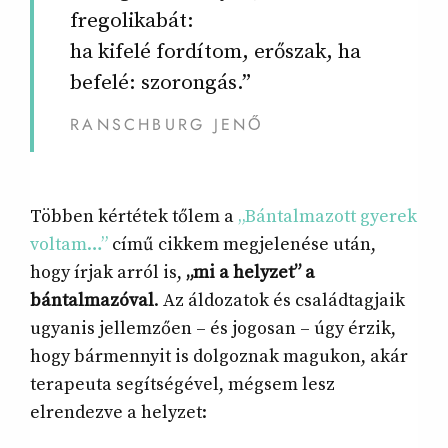
fregolikabát:
ha kifelé fordítom, erőszak, ha
befelé: szorongás.”
RANSCHBURG JENŐ
Többen kértétek tőlem a
„Bántalmazott gyerek
voltam…”
című cikkem megjelenése után,
hogy írjak arról is,
„mi a helyzet” a
bántalmazóval
. Az áldozatok és családtagjaik
ugyanis jellemzően – és jogosan – úgy érzik,
hogy bármennyit is dolgoznak magukon, akár
terapeuta segítségével, mégsem lesz
elrendezve a helyzet: