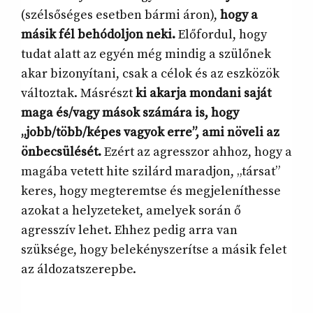
(szélsőséges esetben bármi áron),
hogy a
másik fél behódoljon neki.
Előfordul, hogy
tudat alatt az egyén még mindig a szülőnek
akar bizonyítani, csak a célok és az eszközök
változtak. Másrészt
ki akarja mondani saját
maga és/vagy mások számára is, hogy
„jobb/több/képes vagyok erre”, ami növeli az
önbecsülését.
Ezért az agresszor ahhoz, hogy a
magába vetett hite szilárd maradjon, „társat”
keres, hogy megteremtse és megjeleníthesse
azokat a helyzeteket, amelyek során ő
agresszív lehet. Ehhez pedig arra van
szüksége, hogy belekényszerítse a másik felet
az áldozatszerepbe.