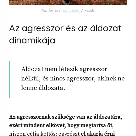
Kép forrása:
cottonbro
/ Pexels
Az agresszor és az áldozat
dinamikája
Áldozat nem létezik agresszor
nélkül, és nincs agresszor, akinek ne
lenne áldozata.
Az agresszornak szüksége van az áldozatára,
ezért mindent elkövet, hogy megtartsa őt,
hiszen célja kettős: egyrészt
el akarja érni