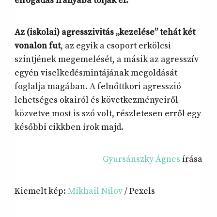
elfogadás irányába tolják el.
Az (iskolai) agresszivitás „kezelése” tehát két
vonalon fut
, az egyik a csoport erkölcsi
szintjének megemelését, a másik az agresszív
egyén viselkedésmintájának megoldását
foglalja magában. A felnőttkori agresszió
lehetséges okairól és következményeiről
közvetve most is szó volt, részletesen erről egy
későbbi cikkben írok majd.
Gyursánszky Ágnes
írása
Kiemelt kép:
Mikhail Nilov
/ Pexels