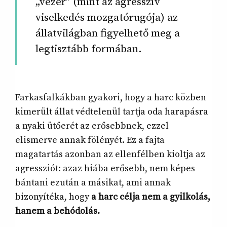
„vezér” (mint az agresszív
viselkedés mozgatórugója) az
állatvilágban figyelhető meg a
legtisztább formában.
Farkasfalkákban gyakori, hogy a harc közben
kimerült állat védtelenül tartja oda harapásra
a nyaki ütőerét az erősebbnek, ezzel
elismerve annak fölényét. Ez a fajta
magatartás azonban az ellenfélben kioltja az
agressziót: azaz hiába erősebb, nem képes
bántani ezután a másikat, ami annak
bizonyítéka, hogy
a harc célja nem a gyilkolás,
hanem a behódolás.