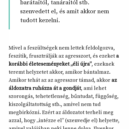
barátaitól, tanáraitól stb.
szenvedett el, és amit akkor nem
tudott kezelni.
Mivel a feszültségek nem lettek feldolgozva,
feszítik, frusztrálják az agresszort, és ezeket
a
korábbi életeseményeket „éli újra”
, ezeknek
teremt helyzetet akkor, amikor bántalmaz.
Amikor tehát az az agresszor támad, akkor
az
áldozatra ruházza át a gondját
, ami lehet
szorongás, tehetetlenség, bűntudat, függőség,
kiszolgáltatottság stb., amivel nem tud
megbirkózni. Ezért az áldozatot terheli meg
azzal, hogy „intézze el” (szenvedje el) helyette,
amivel valójában neki lenne dolga. Ilyenkor