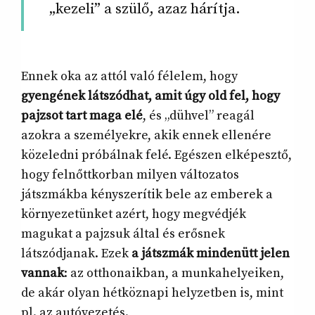
„kezeli” a szülő, azaz hárítja.
Ennek oka az attól való félelem, hogy
gyengének látszódhat, amit úgy old fel, hogy
pajzsot tart maga elé
, és „dühvel” reagál
azokra a személyekre, akik ennek ellenére
közeledni próbálnak felé. Egészen elképesztő,
hogy felnőttkorban milyen változatos
játszmákba kényszerítik bele az emberek a
környezetünket azért, hogy megvédjék
magukat a pajzsuk által és erősnek
látszódjanak. Ezek
a játszmák mindenütt jelen
vannak
: az otthonaikban, a munkahelyeiken,
de akár olyan hétköznapi helyzetben is, mint
pl. az autóvezetés.