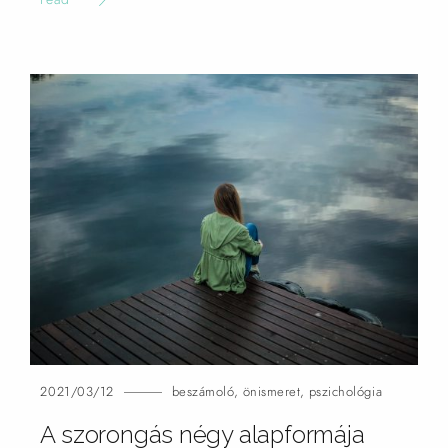
2021/03/12
beszámoló
,
önismeret
,
pszichológia
A szorongás négy alapformája