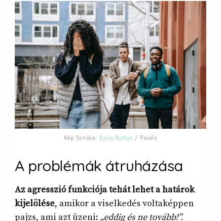
Kép forrása:
Keira Burton
/ Pexels
A problémák átruházása
Az agresszió funkciója tehát lehet a határok
kijelölése
, amikor a viselkedés voltaképpen
pajzs, ami azt üzeni:
„eddig és ne tovább!”.