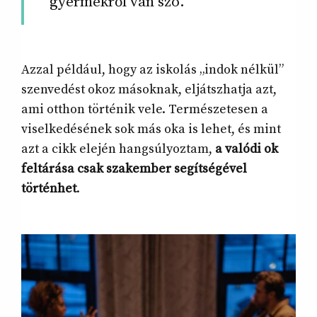
gyermekről van szó.
Azzal például, hogy az iskolás „indok nélkül”
szenvedést okoz másoknak, eljátszhatja azt,
ami otthon történik vele. Természetesen a
viselkedésének sok más oka is lehet, és mint
azt a cikk elején hangsúlyoztam,
a valódi ok
feltárása csak szakember segítségével
történhet
.